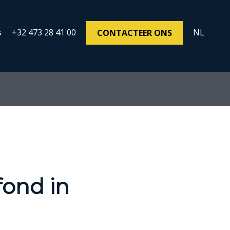
s
+32 473 28 41 00
NL
CONTACTEER ONS
fond in