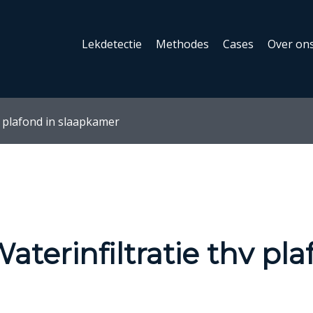
Lekdetectie
Methodes
Cases
Over on
v plafond in slaapkamer
terinfiltratie thv pla